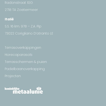
in
in
in
in
in
Radonstraat 10G
new
new
new
new
new
2718 TA Zoetermeer
window
window
window
window
window
Italië
S.S. 16 km. 978 – Z.A. Pip
73022 Corigliano D’otranto LE
Terrasoverkappingen
Horecaparasols
Terrasschermen & puien
Padelbaanoverkapping
Projecten