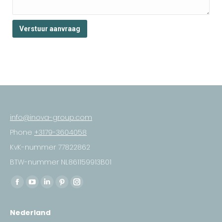
info@inova-group.com
Phone
+3179-3604058
KvK-nummer 77822862
BTW-nummer NL861159913B01
Find us on:
Facebook
YouTube
Linkedin
Pinterest
Instagram
page
page
page
page
page
Nederland
opens
opens
opens
opens
opens