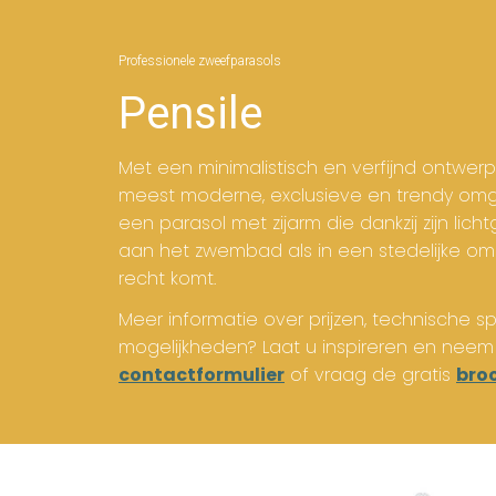
Professionele zweefparasols
Pensile
Met een minimalistisch en verfijnd ontwerp
meest moderne, exclusieve en trendy omge
een parasol met zijarm die dankzij zijn lic
aan het zwembad als in een stedelijke om
recht komt.
Meer informatie over prijzen, technische s
mogelijkheden? Laat u inspireren en neem
contactformulier
of vraag de gratis
bro