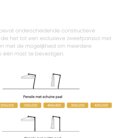
 bevat onderscheidende constructieve
die het tot een exclusieve zweefparasol met
en met de mogelijkheid om meerdere
p één mast te bevestigen.