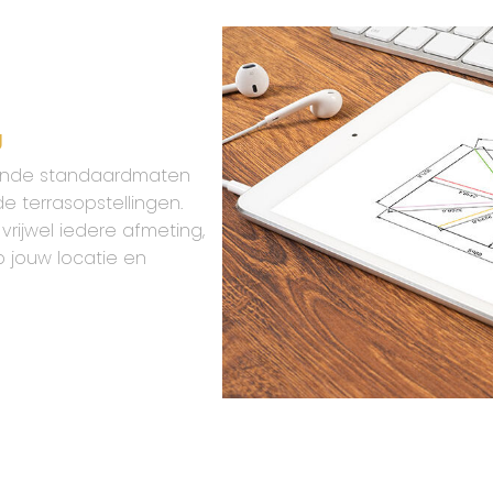
g
illende standaardmaten
e terrasopstellingen.
rijwel iedere afmeting,
p jouw locatie en