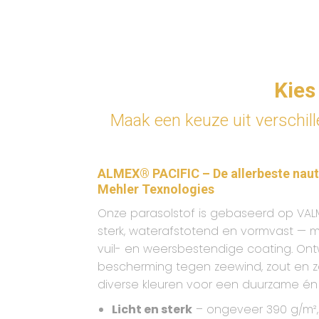
Kies
Maak een keuze uit verschill
ALMEX® PACIFIC – De allerbeste naut
Mehler Texnologies
Onze parasolstof is gebaseerd op VALME
sterk, waterafstotend en vormvast — m
vuil- en weersbestendige coating. Ont
bescherming tegen zeewind, zout en zon
diverse kleuren voor een duurzame én sti
Licht en sterk
– ongeveer 390 g/m²,