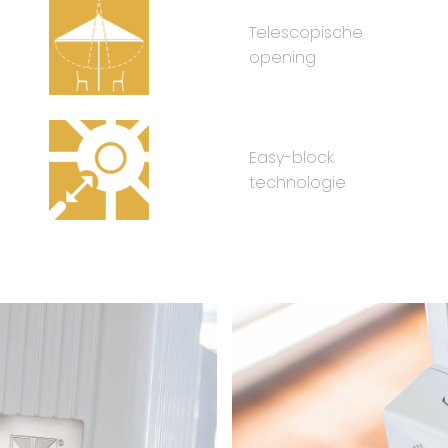
Telescopische
opening
Easy-block
technologie