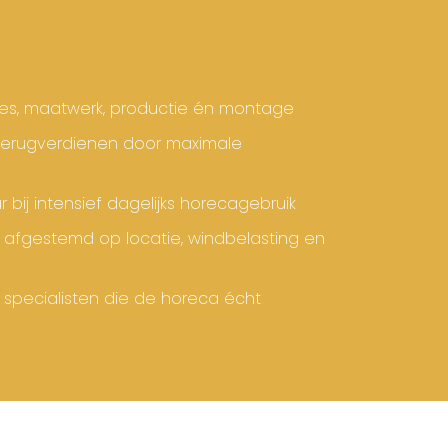
ies, maatwerk, productie én montage
 terugverdienen door maximale
ij intensief dagelijks horecagebruik
afgestemd op locatie, windbelasting en
n specialisten die de horeca écht