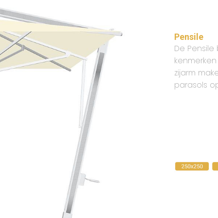
Pensile
De Pensile
kenmerken 
zijarm mak
parasols o