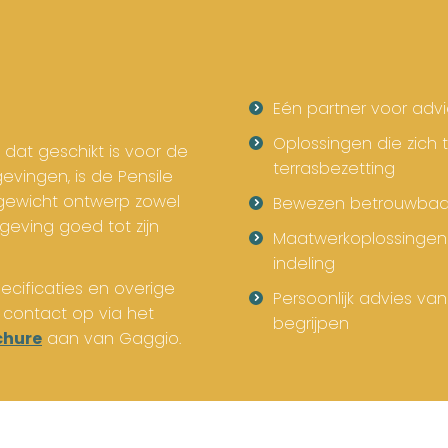
Eén partner voor adv
Oplossingen die zich
 dat geschikt is voor de
terrasbezetting
vingen, is de Pensile
htgewicht ontwerp zowel
Bewezen betrouwbaar b
geving goed tot zijn
Maatwerkoplossingen 
indeling
pecificaties en overige
Persoonlijk advies va
 contact op via het
begrijpen
chure
aan van Gaggio.