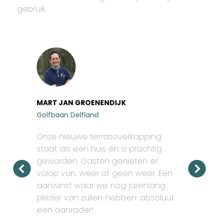
gebruik.
MART JAN GROENENDIJK
Golfbaan Delfland
Onze nieuwe terrasoverkapping
staat als een huis én is prachtig
geworden. Gasten genieten er
volop van, weer of geen weer. Een
aanwinst waar we nog jarenlang
plezier van zullen hebben: absoluut
een aanrader!