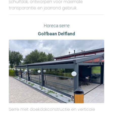
schuifdak, ontworpen voor maximale
transparantie en jaarrond gebruik.
Horeca serre
Golfbaan Delfland
Serre met doekdakconstructie en verticale