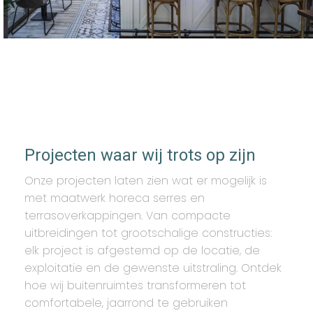
Projecten waar wij trots op zijn
Onze projecten laten zien wat er mogelijk is
met maatwerk horeca serres en
terrasoverkappingen. Van compacte
uitbreidingen tot grootschalige constructies:
elk project is afgestemd op de locatie, de
exploitatie en de gewenste uitstraling. Ontdek
hoe wij buitenruimtes transformeren tot
comfortabele, jaarrond te gebruiken