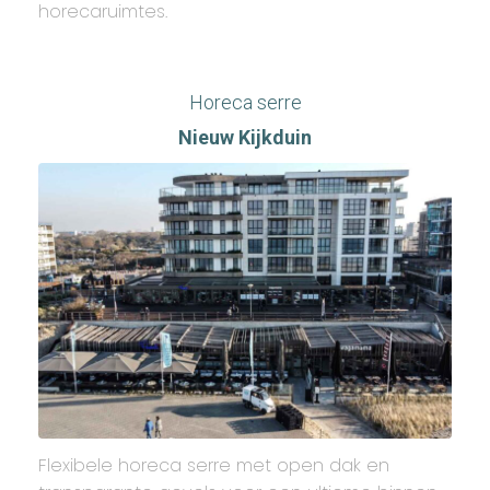
horecaruimtes.
Horeca serre
Nieuw Kijkduin
Flexibele horeca serre met open dak en