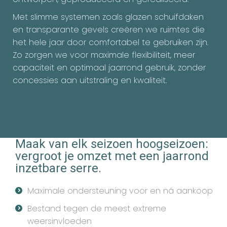
Met slimme systemen zoals glazen schuifdaken
en transparante gevels creëren we ruimtes die
het hele jaar door comfortabel te gebruiken zijn.
Zo zorgen we voor maximale flexibiliteit, meer
capaciteit en optimaal jaarrond gebruik, zonder
concessies aan uitstraling en kwaliteit.
Maak van elk seizoen hoogseizoen:
vergroot je omzet met een jaarrond
inzetbare serre.
Maximale ondersteuning voor en ná aankoop
Bestand tegen de meest extreme
weersinvloeden