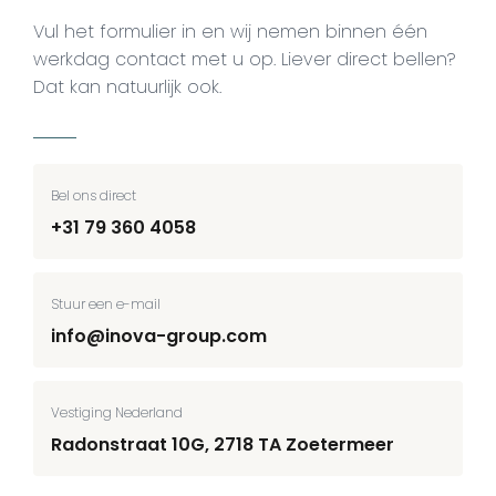
Vul het formulier in en wij nemen binnen één
werkdag contact met u op. Liever direct bellen?
Dat kan natuurlijk ook.
Bel ons direct
+31 79 360 4058
Stuur een e-mail
info@inova-group.com
Vestiging Nederland
Radonstraat 10G, 2718 TA Zoetermeer