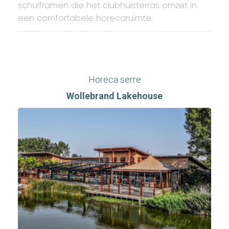
schuiframen die het clubhuisterras omzet in
een comfortabele horecaruimte.
Horeca serre
Wollebrand Lakehouse