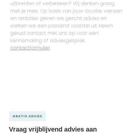
uitbreiden of verbeteren? Wij denken graag
met je mee. Op basis van jouw locatie, wensen
en ambities geven we gericht advies en
werken we een passend voorstel uit. Neem
gerust contact met ons op voor een
kennismaking of adviesgesprek:
contactformulier
.
GRATIS ADVIES
Vraag vrijblijvend advies aan