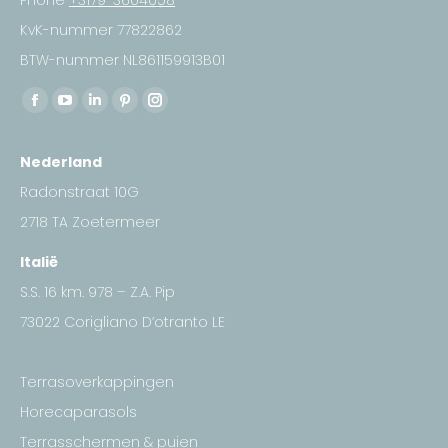
Phone
+3179-3604058
KvK-nummer 77822862
BTW-nummer NL861159913B01
Find us on:
Facebook
YouTube
Linkedin
Pinterest
Instagram
page
page
page
page
page
Nederland
opens
opens
opens
opens
opens
in
in
in
in
in
Radonstraat 10G
new
new
new
new
new
2718 TA Zoetermeer
window
window
window
window
window
Italië
S.S. 16 km. 978 – Z.A. Pip
73022 Corigliano D’otranto LE
Terrasoverkappingen
Horecaparasols
Terrasschermen & puien