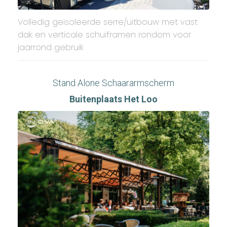
Volledig geïsoleerde serre/uitbouw met vast
dak en verticale schuiframen rondom voor
jaarrond gebruik
Stand Alone Schaararmscherm
Buitenplaats Het Loo