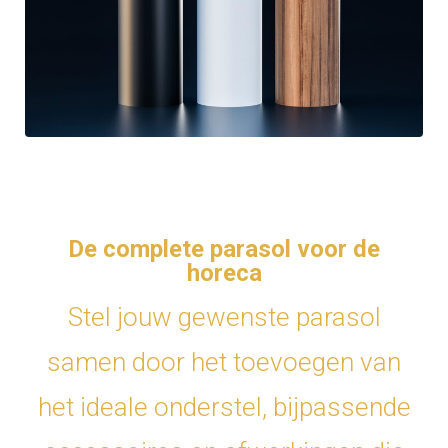
De complete parasol voor de
horeca
Stel jouw gewenste parasol
samen door het toevoegen van
het ideale onderstel, bijpassende