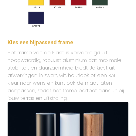
Kies een bijpassend frame
Het frame van de Flash is vervaardigd uit
hoogwaardig, robuust aluminium dat maximale
stabiliteit en duurzaamheid biedt. Je kiest uit
afwerkingen in zwart, wit, houtlook of een RAL-
kleur naar wens en kunt ook de maat laten
aanpassen, zodat het frame perfect aansluit bij
jouw terras en uitstraling.