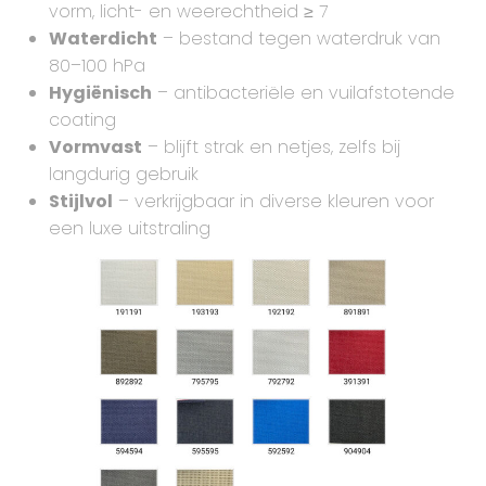
vorm, licht- en weerechtheid ≥ 7
Waterdicht
– bestand tegen waterdruk van
80–100 hPa
Hygiënisch
– antibacteriële en vuilafstotende
coating
Vormvast
– blijft strak en netjes, zelfs bij
langdurig gebruik
Stijlvol
– verkrijgbaar in diverse kleuren voor
een luxe uitstraling