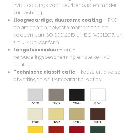
PVDF-coatings voor kleurbehoud en minder
vuilhechting
Hoogwaardige, duurzame coating
– PVC-
gelamineerde polyestermembranen die
voldoen aan ISO 9001:2015 en ISO 14001:2015, en
zijn REACh-conform
Lange levensduur
– anti-
verouderingsbescherming en sterke PVC-
coating
Technische classificatie
– keuze uit diverse
afwerkingen en transparantie-opties