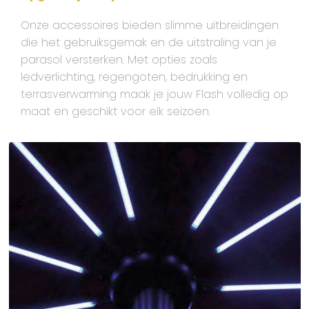
Onze accessoires bieden slimme uitbreidingen
die het gebruiksgemak en de uitstraling van je
parasol versterken. Met opties zoals
ledverlichting, regengoten, bedrukking en
terrasverwarming maak je jouw Flash volledig op
maat en geschikt voor elk seizoen.