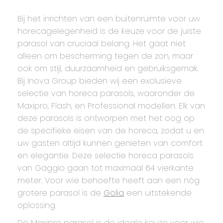
Bij het inrichten van een buitenruimte voor uw
horecagelegenheid is de keuze voor de juiste
parasol van cruciaal belang. Het gaat niet
alleen om bescherming tegen de zon, maar
ook om stijl, duurzaamheid en gebruiksgemak.
Bij Inova Group bieden wij een exclusieve
selectie van horeca parasols, waaronder de
Maxipro, Flash, en Professional modellen. Elk van
deze parasols is ontworpen met het oog op
de specifieke eisen van de horeca, zodat u en
uw gasten altijd kunnen genieten van comfort
en elegantie. Deze selectie horeca parasols
van Gaggio gaan tot maximaal 64 vierkante
meter. Voor wie behoefte heeft aan een nóg
grotere parasol is de
Golia
een uitstekende
oplossing.
De Maxipro parasol is de ideale keuze voor wie