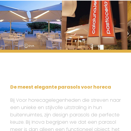
De meest elegante parasols voor horeca
Bij Voor horecagelegenheden die streven naar
een unieke en stijlvolle uitstraling in hun
buitenruimtes, zijn design parasols de perfecte
keuze. Bij Inova begrijpen we dat een parasol
meer is dan alleen een functioneel object; het