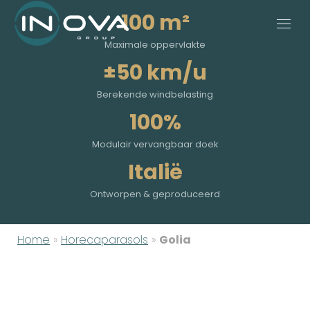
100 m²
Maximale oppervlakte
±50 km/u
Berekende windbelasting
100%
Modulair vervangbaar doek
Italië
Ontworpen & geproduceerd
Home
»
Horecaparasols
»
Golia