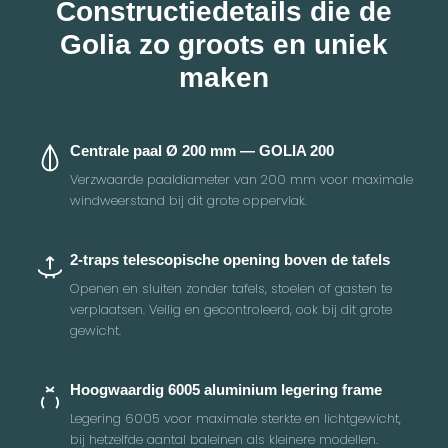
Constructiedetails die de
Golia zo groots en uniek
maken
Centrale paal Ø 200 mm — GOLIA 200
Verzwaarde paaldiameter van 200 mm voor maximale
windweerstand bij dit grote oppervlak.
2-traps telescopische opening boven de tafels
Openen en sluiten zonder tafels, stoelen of gasten te
verplaatsen. Veilig en gecontroleerd, ook bij dit grote
gewicht.
Hoogwaardig 6005 aluminium legering frame
Legering 6005 voor maximale sterkte en lichtgewicht,
bij hetzelfde aantal baleinen als kleinere modellen.