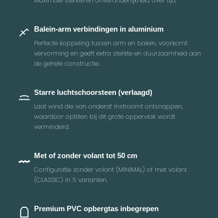
Maximale sterkte en onveranderlijkheid over tijd.
Balein-arm verbindingen in aluminium
Perfecte koppeling tussen arm en balein, voorkomt
vervorming en geeft extra sterkte en duurzaamheid aan
de gehele constructie.
Starre luchtschoorsteen (verlaagd)
Laat wind die van onderaf instroomt ontsnappen,
waardoor optillen bij dit grote oppervlak wordt
verminderd.
Met of zonder volant tot 50 cm
Configuratie zonder volant (MINIMAL) of met volant
(CLASSIC) in 5 varianten.
Premium PVC opbergtas inbegrepen