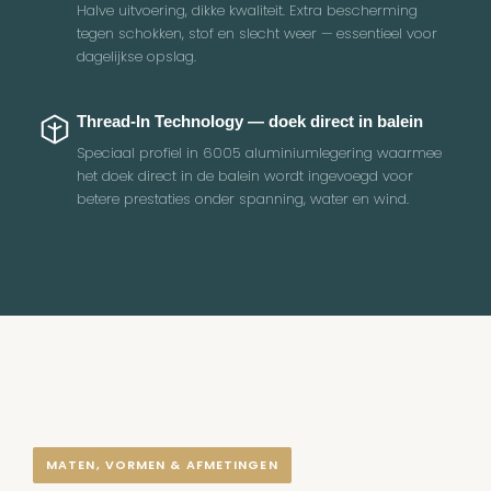
Halve uitvoering, dikke kwaliteit. Extra bescherming
tegen schokken, stof en slecht weer — essentieel voor
dagelijkse opslag.
Thread-In Technology — doek direct in balein
Speciaal profiel in 6005 aluminiumlegering waarmee
het doek direct in de balein wordt ingevoegd voor
betere prestaties onder spanning, water en wind.
MATEN, VORMEN & AFMETINGEN