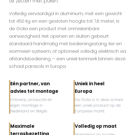
te zetten met palen.
Volledig vervaardigd in aluminium, met een gewicht
tot 450 kg en een gesloten hoogte tot 7,6 meter, is
de Golia een product met onmiskenbare
aanwezigheid. Het openen en sluiten gebeurt
standaard handmatig met bedieningsstang, lier en
wormwiel-systeem, of optioneel volledig elektrisch via
afstandsbediening — een uniek kenmerk binnen deze
schaal parasols in Europa.
Eén partner, van
Uniek in heel
advies tot montage
Europa
Ontwerp, productie én
De Golia is in deze schaal
eigen montage in
een uniek product op de
Nederland en België.
Europese markt.
Maximale
Volledig op maat
terrasbezetting
Afgestemd op locatie,