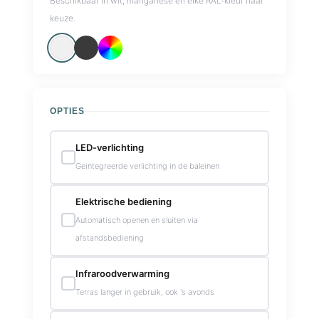
Beschikbaar in wit, manganese en elke RAL-kleur naar
keuze.
OPTIES
LED-verlichting
Geintegreerde verlichting in de baleinen
Elektrische bediening
Automatisch openen en sluiten via
afstandsbediening
Infraroodverwarming
Terras langer in gebruik, ook 's avonds