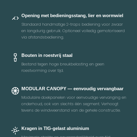
Opening met bedieningsstang, lier en wormwiel
Standaard handmatige 2-traps bediening voor zwaar
en langdurig gebruik. Optioneel volledig gemotoriseerd
via afstandsbediening.
Bouten in roestvrij staal
Bestand tegen hoge breukbelasting en geen
roestvorming over tijd.
MODULAR CANOPY — eenvoudig vervangbaar
Modulaire doekpanelen voor eenvoudige vervanging en
onderhoud, ook van slechts één segment. Verhoogt
tevens de windweerstand van de gehele constructie.
Kragen in TIG-gelast aluminium