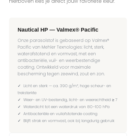
hierboven kies je direct jouw favoriete kleur.
Nautical HP — Valmex® Pacific
Onze parasolstof is gebaseerd op Valmex®
Pacific van Mehler Texnologies: licht, sterk,
waterafstotend en vormvast, met een
antibacteriële, vuil- en weerbestendige
coating. Ontwikkeld voor maximale
bescherming tegen zeewind, zout en zon.
✓ Licht en sterk — ca. 390 g/m², hoge scheur- en
treksterkte
✓ Weer- en UV-bestendig, licht- en weerechtheid ≥ 7
✓ Waterdicht tot een waterdruk van 80–100 hPa
✓ Antibacteriële en vuilafstotende coating
✓ Blijft strak en vormvast, ook bij langdurig gebruik