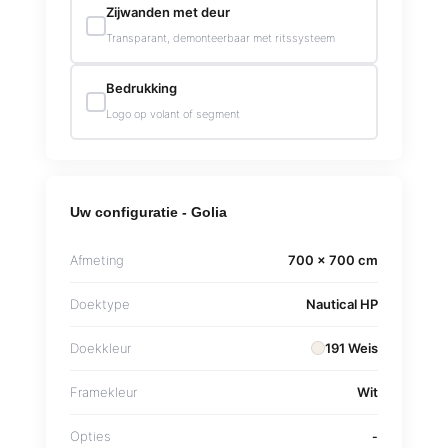
Zijwanden met deur
Transparant, demonteerbaar met ritssysteem
Bedrukking
Logo op volant of segment
Uw configuratie - Golia
Afmeting
700 x 700 cm
Doektype
Nautical HP
Doekkleur
191 Weis
Framekleur
Wit
Opties
-