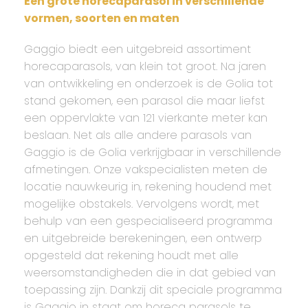
Een grote horecaparasol in verschillende
vormen, soorten en maten
Gaggio biedt een uitgebreid assortiment
horecaparasols, van klein tot groot. Na jaren
van ontwikkeling en onderzoek is de Golia tot
stand gekomen, een parasol die maar liefst
een oppervlakte van 121 vierkante meter kan
beslaan. Net als alle andere parasols van
Gaggio is de Golia verkrijgbaar in verschillende
afmetingen. Onze vakspecialisten meten de
locatie nauwkeurig in, rekening houdend met
mogelijke obstakels. Vervolgens wordt, met
behulp van een gespecialiseerd programma
en uitgebreide berekeningen, een ontwerp
opgesteld dat rekening houdt met alle
weersomstandigheden die in dat gebied van
toepassing zijn. Dankzij dit speciale programma
is Gaggio in staat om horeca parasols te