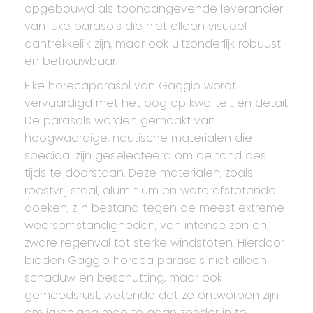
opgebouwd als toonaangevende leverancier
van luxe parasols die niet alleen visueel
aantrekkelijk zijn, maar ook uitzonderlijk robuust
en betrouwbaar.
Elke horecaparasol van Gaggio wordt
vervaardigd met het oog op kwaliteit en detail.
De parasols worden gemaakt van
hoogwaardige, nautische materialen die
speciaal zijn geselecteerd om de tand des
tijds te doorstaan. Deze materialen, zoals
roestvrij staal, aluminium en waterafstotende
doeken, zijn bestand tegen de meest extreme
weersomstandigheden, van intense zon en
zware regenval tot sterke windstoten. Hierdoor
bieden Gaggio horeca parasols niet alleen
schaduw en beschutting, maar ook
gemoedsrust, wetende dat ze ontworpen zijn
om jarenlang mee te gaan zonder in te