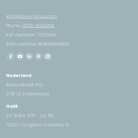
info@inova-group.com
Phone
+3179-3604058
KvK-nummer 77822862
BTW-nummer NL861159913B01
Find us on:
Facebook
YouTube
Linkedin
Pinterest
Instagram
page
page
page
page
page
Nederland
opens
opens
opens
opens
opens
in
in
in
in
in
Radonstraat 10G
new
new
new
new
new
2718 TA Zoetermeer
window
window
window
window
window
Italië
S.S. 16 km. 978 – Z.A. Pip
73022 Corigliano D’otranto LE