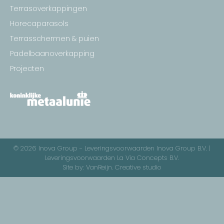
Terrasoverkappingen
Horecaparasols
Terrasschermen & puien
Padelbaanoverkapping
Projecten
© 2026 Inova Group -
Leveringsvoorwaarden Inova Group B.V.
|
Leveringsvoorwaarden La Via Concepts B.V.
Site by:
VanReijn. Creative studio