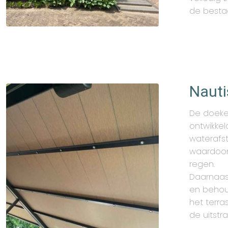
de besta
Nauti
De doeken
ontwikkel
waterafst
waardoor
regen.
Daarnaast
en behoud
het terra
de uitstr