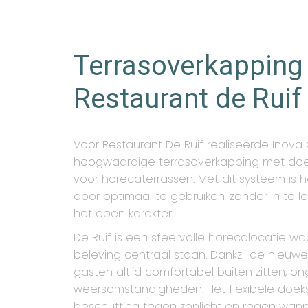
Terrasoverkapping
Restaurant de Ruif
Voor Restaurant De Ruif realiseerde Inov
hoogwaardige terrasoverkapping met doek
voor horecaterrassen. Met dit systeem is he
door optimaal te gebruiken, zonder in te le
het open karakter.
De Ruif is een sfeervolle horecalocatie wa
beleving centraal staan. Dankzij de nieu
gasten altijd comfortabel buiten zitten, o
weersomstandigheden. Het flexibele doek
beschutting tegen zonlicht en regen wan