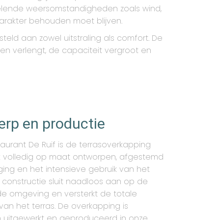
sselende weersomstandigheden zoals wind,
 karakter behouden moet blijven.
eld aan zowel uitstraling als comfort. De
oen verlengt, de capaciteit vergroot en
rp en productie
aurant De Ruif is de terrasoverkapping
 volledig op maat ontworpen, afgestemd
ging en het intensieve gebruik van het
e constructie sluit naadloos aan op de
e omgeving en versterkt de totale
van het terras. De overkapping is
h uitgewerkt en geproduceerd in onze