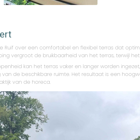
ert
 Ruif over een comfortabel en flexibel terras dat opti
 vergroot de bruikbaarheid van het terras, terwijl het 
penheid kan het terras vaker en langer worden ingezet
 van de beschikbare ruimte. Het resultaat is een hoogw
aktijk van de horeca.