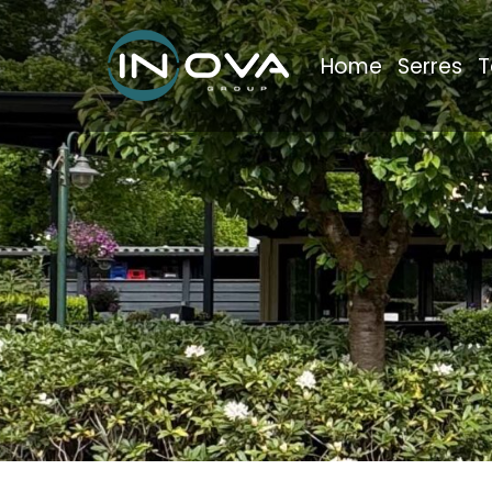
Home
Serres
T