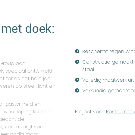
 met doek:
Beschermt tegen win
Constructie gemaakt 
a Group een
staal
, speciaal ontwikkeld
t terras het hele jaar
Volledig maatwerk uit
veren op sfeer, licht en
Vakkundig gemonteer
ar gastvrijheid en
Project voor:
Restaurant 
we overkapping kunnen
ngeacht de
systeem zorgt voor
neer nodig maar