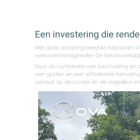
Een investering die rende
Met deze oplossing beschikt Restaurant De
weersomstandigheden. De terrasoverkapping
Door de combinatie van beschutting en o
aan gasten en een efficiëntere benutting
aansluit op de locatie en de dagelijkse pr