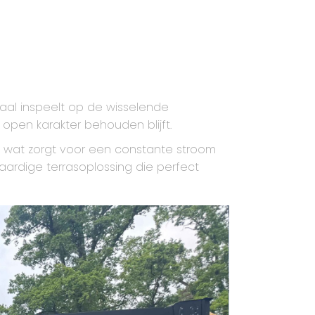
maal inspeelt op de wisselende
open karakter behouden blijft.
, wat zorgt voor een constante stroom
aardige terrasoplossing die perfect