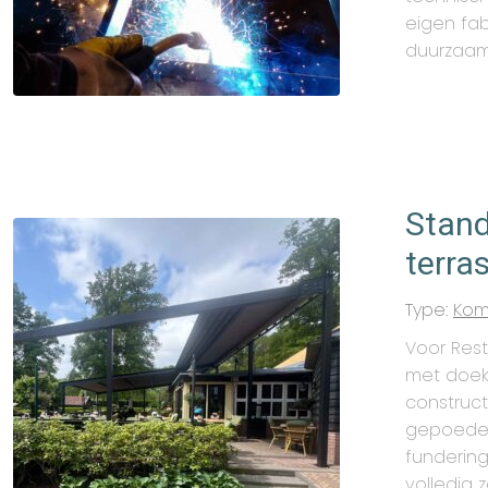
eigen fab
duurzaamh
Stand
terra
Type:
Kom
Voor Rest
met doek 
construct
gepoeder
fundering
volledig 