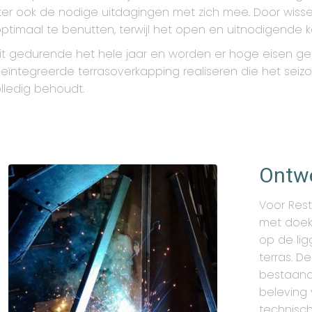
chter ook de nodige uitdagingen met zich mee. Door wi
jd optimaal te benutten, terwijl het open en uitnodigende
it gedurende het hele jaar en worden er hoge eisen gest
 geïntegreerde terrasoverkapping realiseren die het seiz
olledig behoudt.
Ontwe
Voor Rest
met doek
op de lig
terras. D
bestaand
beleving 
technisc